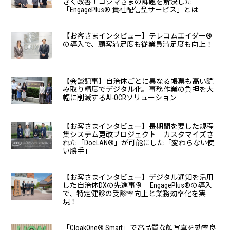
きく改善！コジマさまの課題を解決した
「EngagePlus®︎ 貴社配信型サービス」とは
【お客さまインタビュー】テレコムエイダー®
の導入で、顧客満足度も従業員満足度も向上！
【会談記事】自治体ごとに異なる帳票も高い読
み取り精度でデジタル化。事務作業の負担を大
幅に削減するAI-OCRソリューション
【お客さまインタビュー】長期間を要した規程
集システム更改プロジェクト カスタマイズさ
れた「DocLAN®」が可能にした「変わらない使
い勝手」
【お客さまインタビュー】デジタル通知を活用
した自治体DXの先進事例 EngagePlus®の導入
で、特定健診の受診率向上と業務効率化を実
現！
「CloakOne®︎ Smart」で高品質な顔写真を効率良