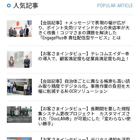
人気記事
POPULAR ARTICLE
【会談記事】＋メッセージで表現の幅が広が
り、ポイント失効リマインドからの来店率が大
きく改善！コジマさまの課題を解決した
「EngagePlus®︎ 貴社配信型サービス」とは
【お客さまインタビュー】テレコムエイダー®
の導入で、顧客満足度も従業員満足度も向上！
【会談記事】自治体ごとに異なる帳票も高い読
み取り精度でデジタル化。事務作業の負担を大
幅に削減するAI-OCRソリューション
【お客さまインタビュー】長期間を要した規程
集システム更改プロジェクト カスタマイズさ
れた「DocLAN®」が可能にした「変わらない使
い勝手」
【お客さまインタビュー】デジタル通知を活用