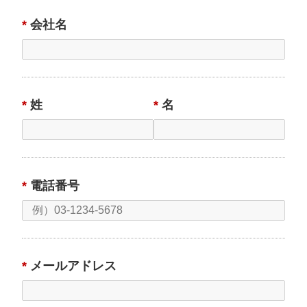
答するため。
*
会社名
（2）当社事業に関してご請求いただいた各種資料を発送
するため。
（3）当社自らアンケート調査等を行い、属性等に基づく
分析などの調査結果を弊社の各種サービスに反映するた
め。
*
姓
*
名
（4）当社のサービスのご案内・サポート情報をご提供す
るため。
（5）当社ウェブサイトにおけるお客さまの利用状況の分
析と、お客さまにより適したサービス・広告を提供する
等の目的のため
*
電話番号
2. 個人情報の第三者への提供について
当社では、原則として次の（1）から（5）に掲げる場合
を除き、お客さまの個人情報を第三者に提供することは
ありません。
*
メールアドレス
それ以外で第三者に提供する必要が生じた場合には、電
子メール・ファックス等での送信により、その旨を通知
し、同意をいただきます。