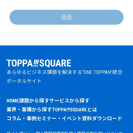
（1）共同して利用される個人情報の項目 氏名、Eメール
アドレス、電話・FAX番号、会社名、部署名、役職、会社
住所、郵便番号、企業URL
送信
（2）共同して利用する者の範囲 TOPPANホールディング
ス株式会社サイト
（
https://www.holdings.toppan.com/ja/group/companies.html
）
に掲載するグループ会社のうち、日本国内に拠点を置く
企業
（3）利用する者の利用目的
・当社および上記グループ会社が取り扱う商品もしくは
あらゆるビジネス課題を解決する“ONE TOPPAN”統合
サービスに関する情報を、Eメール、ダイレクトメールお
よび電話などにてお知らせするため。
ポータルサイト
・当社および上記グループ会社が共同で使用する個人情
報の閲覧検索システムにおいて、取引先情報を確認する
HOME
課題から探す
サービスから探す
ため。
業界・業種から探す
TOPPA!!!SQUAREとは
（4）当該個人情報の管理について責任を有する者
TOPPANホールディングス株式会社
コラム・事例
セミナー・イベント
資料ダウンロード
（
https://www.holdings.toppan.com/ja/about-
us/overview.html
）