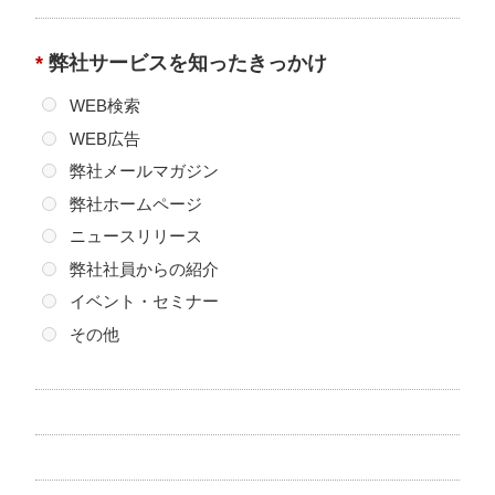
（1）ご本人よりお問い合わせいただいた内容に回答する
ため、関係する業務提携先に必要な情報を提供させてい
*
弊社サービスを知ったきっかけ
ただく場合。
WEB検索
（2）ご本人よりご請求いただいた各種資料を発送するた
め、関係する業務提携先に必要な情報を提供させていた
WEB広告
だく場合。
弊社メールマガジン
（3）サービスのご案内・サポート情報のご提供等、各種
弊社ホームページ
情報を提供するため、関係する業務提携先に必要な情報
ニュースリリース
を提供させていただく場合。
（4）裁判所や警察等の公的機関から法律に基づく正式な
弊社社員からの紹介
照会を受けて開示が請求され、これに応じる場合。
イベント・セミナー
（5）ご本人およびその他の方の生命、身体および財産等
その他
を保護するため、やむを得ず関係機関に照会させていた
だく場合。
3. 共同利用について
当社は、以下の内容において、取引先様から取得した個
人情報を、共同利用することがあります。