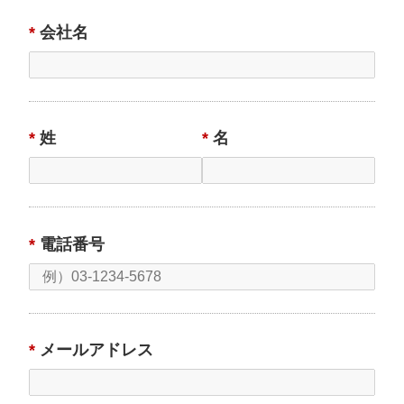
答するため。
*
会社名
（2）当社事業に関してご請求いただいた各種資料を発送
するため。
（3）当社自らアンケート調査等を行い、属性等に基づく
分析などの調査結果を弊社の各種サービスに反映するた
め。
*
姓
*
名
（4）当社のサービスのご案内・サポート情報をご提供す
るため。
（5）当社ウェブサイトにおけるお客さまの利用状況の分
析と、お客さまにより適したサービス・広告を提供する
等の目的のため
*
電話番号
2. 個人情報の第三者への提供について
当社では、原則として次の（1）から（5）に掲げる場合
を除き、お客さまの個人情報を第三者に提供することは
ありません。
*
メールアドレス
それ以外で第三者に提供する必要が生じた場合には、電
子メール・ファックス等での送信により、その旨を通知
し、同意をいただきます。