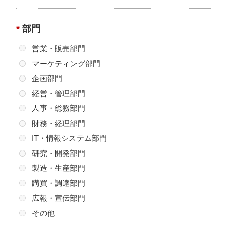
（1）ご本人よりお問い合わせいただいた内容に回答する
ため、関係する業務提携先に必要な情報を提供させてい
*
部門
ただく場合。
営業・販売部門
（2）ご本人よりご請求いただいた各種資料を発送するた
め、関係する業務提携先に必要な情報を提供させていた
マーケティング部門
だく場合。
企画部門
（3）サービスのご案内・サポート情報のご提供等、各種
経営・管理部門
情報を提供するため、関係する業務提携先に必要な情報
人事・総務部門
を提供させていただく場合。
（4）裁判所や警察等の公的機関から法律に基づく正式な
財務・経理部門
照会を受けて開示が請求され、これに応じる場合。
IT・情報システム部門
（5）ご本人およびその他の方の生命、身体および財産等
研究・開発部門
を保護するため、やむを得ず関係機関に照会させていた
製造・生産部門
だく場合。
購買・調達部門
3. 共同利用について
広報・宣伝部門
当社は、以下の内容において、取引先様から取得した個
その他
人情報を、共同利用することがあります。