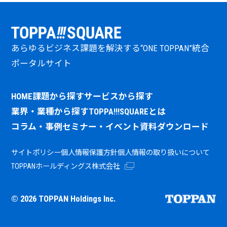
なお、当社は、下記の認定個人情報保護団体の対象事業
者です。当社の個人情報の取り扱いに関する苦情につい
ては、下記へお申し出いただくこともできます。
一般財団法人日本情報経済社会推進協会 認定個人情報
あらゆるビジネス課題を解決する“ONE TOPPAN”統合
保護団体事務局
ポータルサイト
＜住 所＞〒106-0032 東京都港区六本木1-9-9 六本木フ
ァーストビル ＜電話番号＞0120-700-779
HOME
課題から探す
サービスから探す
個人情報取扱事業者としての表示について 当社の名称、
業界・業種から探す
TOPPA!!!SQUAREとは
住所および代表者の氏名に関しては、当社コーポレート
サイトの「会社概要」ページ
コラム・事例
セミナー・イベント
資料ダウンロード
（
https://www.holdings.toppan.com/ja/about-
us/overview.html
）から確認できます。
サイトポリシー
個人情報保護方針
個人情報の取り扱いについて
TOPPANホールディングス株式会社
© 2026 TOPPAN Holdings Inc.