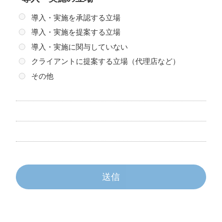
求することができます。 ただし、内容により開示等に応
導入・実施を承認する立場
じられない場合もあります。
導入・実施を提案する立場
導入・実施に関与していない
7. お問い合わせについて
（1）当社からお客さまへの回答として送信する電子メー
クライアントに提案する立場（代理店など）
ルは、お客さま個人宛てにお送りするものですので、
その他
回答内容の一部または全部を転載、二次利用、ソーシ
ャルネットワークサービスなどに引用掲載することはご
遠慮ください。
（2）お問い合わせ内容によっては回答を控えさせていた
だく場合があります。
8. 本サイトにおける個人情報の管理について 本サイトに
おける個人情報の当社管理者は、以下の通りです。
送信
個人情報保護管理者：TOPPANホールディングス株式会社
広報本部 情報セキュリティ管理責任者
メールアドレス：
tpnhd_pp-htln@toppan.co.jp