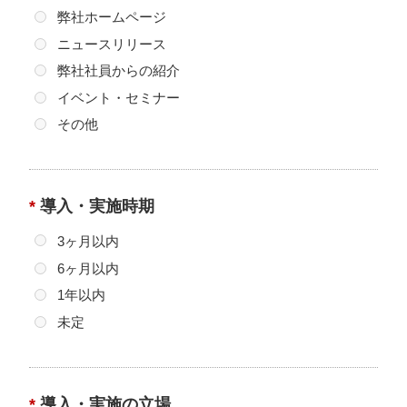
弊社ホームページ
4. 個人情報の処理の委託について
ニュースリリース
当社では、本サイトにおいて取得する個人情報の処理の
弊社社員からの紹介
全部または一部を委託することがあります。
イベント・セミナー
その場合、十分な個人情報保護水準を有する委託先を選
定し、契約締結により担保し、必要かつ適切な監督を行
その他
います。
5. 個人情報に関する任意性について
*
導入・実施時期
個人情報を弊社にご提供されることは、お客さまの意思
によりますが、ご提出いただけない場合、希望されるサ
3ヶ月以内
ービスをご提供できない場合があります。
6ヶ月以内
1年以内
6. 個人情報の開示等の権利
お客さまご自身の権利として、お客さまの個人情報の内
未定
容について利用目的の通知、開示、内容の訂正、追加ま
たは削除、利用の停止、消去および第三者への提供の停
止、
*
導入・実施の立場
第三者提供記録の開示（以下、開示等といいます）を要