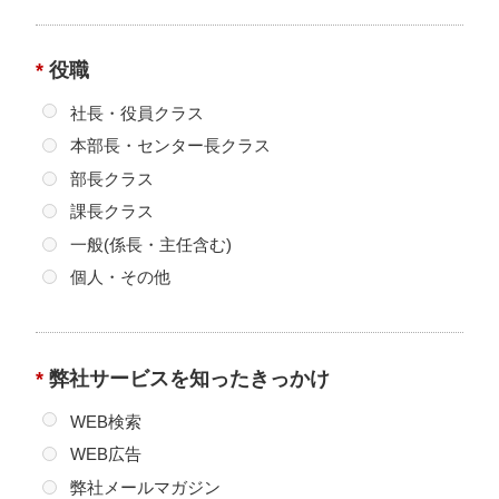
（1）共同して利用される個人情報の項目 氏名、Eメール
アドレス、電話・FAX番号、会社名、部署名、役職、会社
住所、郵便番号、企業URL
*
役職
（2）共同して利用する者の範囲 TOPPANホールディング
社長・役員クラス
ス株式会社サイト
（
https://www.holdings.toppan.com/ja/group/companies.html
）
本部長・センター長クラス
に掲載するグループ会社のうち、日本国内に拠点を置く
部長クラス
企業
課長クラス
（3）利用する者の利用目的
一般(係長・主任含む)
・当社および上記グループ会社が取り扱う商品もしくは
サービスに関する情報を、Eメール、ダイレクトメールお
個人・その他
よび電話などにてお知らせするため。
・当社および上記グループ会社が共同で使用する個人情
報の閲覧検索システムにおいて、取引先情報を確認する
*
弊社サービスを知ったきっかけ
ため。
（4）当該個人情報の管理について責任を有する者
WEB検索
TOPPANホールディングス株式会社
WEB広告
（
https://www.holdings.toppan.com/ja/about-
弊社メールマガジン
us/overview.html
）