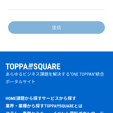
当社は、以下の内容において、取引先様から取得した個
人情報を、共同利用することがあります。
（1）共同して利用される個人情報の項目 氏名、Eメール
アドレス、電話・FAX番号、会社名、部署名、役職、会社
住所、郵便番号、企業URL
送信
（2）共同して利用する者の範囲 TOPPANホールディング
ス株式会社サイト
（
https://www.holdings.toppan.com/ja/group/companies.html
）
に掲載するグループ会社のうち、日本国内に拠点を置く
企業
（3）利用する者の利用目的
・当社および上記グループ会社が取り扱う商品もしくは
あらゆるビジネス課題を解決する“ONE TOPPAN”統合
サービスに関する情報を、Eメール、ダイレクトメールお
よび電話などにてお知らせするため。
ポータルサイト
・当社および上記グループ会社が共同で使用する個人情
報の閲覧検索システムにおいて、取引先情報を確認する
HOME
課題から探す
サービスから探す
ため。
業界・業種から探す
TOPPA!!!SQUAREとは
（4）当該個人情報の管理について責任を有する者
TOPPANホールディングス株式会社