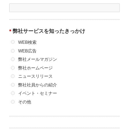
それ以外で第三者に提供する必要が生じた場合には、電
子メール・ファックス等での送信により、その旨を通知
し、同意をいただきます。
（1）ご本人よりお問い合わせいただいた内容に回答する
ため、関係する業務提携先に必要な情報を提供させてい
*
弊社サービスを知ったきっかけ
ただく場合。
WEB検索
（2）ご本人よりご請求いただいた各種資料を発送するた
め、関係する業務提携先に必要な情報を提供させていた
WEB広告
だく場合。
弊社メールマガジン
（3）サービスのご案内・サポート情報のご提供等、各種
弊社ホームページ
情報を提供するため、関係する業務提携先に必要な情報
ニュースリリース
を提供させていただく場合。
（4）裁判所や警察等の公的機関から法律に基づく正式な
弊社社員からの紹介
照会を受けて開示が請求され、これに応じる場合。
イベント・セミナー
（5）ご本人およびその他の方の生命、身体および財産等
その他
を保護するため、やむを得ず関係機関に照会させていた
だく場合。
3. 共同利用について