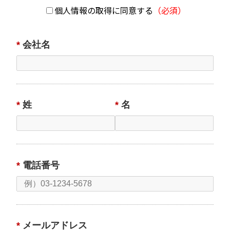
たします。
個人情報の取得に同意する
（必須）
（1）当社事業に関してお問い合わせいただいた内容に回
答するため。
*
会社名
（2）当社事業に関してご請求いただいた各種資料を発送
するため。
（3）当社自らアンケート調査等を行い、属性等に基づく
分析などの調査結果を弊社の各種サービスに反映するた
め。
*
姓
*
名
（4）当社のサービスのご案内・サポート情報をご提供す
るため。
（5）当社ウェブサイトにおけるお客さまの利用状況の分
析と、お客さまにより適したサービス・広告を提供する
等の目的のため
*
電話番号
2. 個人情報の第三者への提供について
当社では、原則として次の（1）から（5）に掲げる場合
を除き、お客さまの個人情報を第三者に提供することは
ありません。
*
メールアドレス