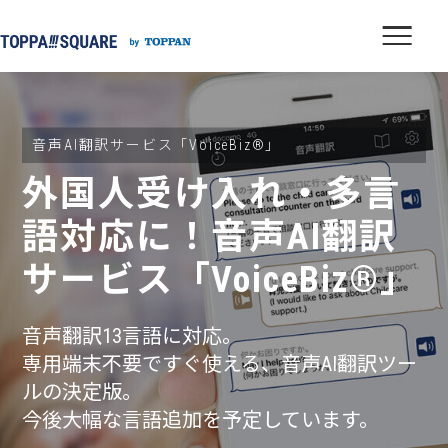
音声AI翻訳サービス「VoiceBiz®」
外国人受け入れ・多言
語対応に！
音声AI翻訳
サービス「VoiceBiz®」
音声翻訳13言語に対応。
専用端末不要ですぐ使える、音声AI翻訳ツー
ルの決定版。
今後大幅な言語追加を予定しています。