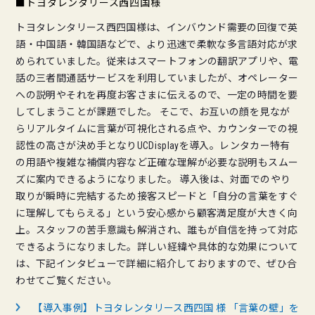
■トヨタレンタリース西四国様
トヨタレンタリース西四国様は、インバウンド需要の回復で英
語・中国語・韓国語などで、より迅速で柔軟な多言語対応が求
められていました。従来はスマートフォンの翻訳アプリや、電
話の三者間通話サービスを利用していましたが、オペレーター
への説明やそれを再度お客さまに伝えるので、一定の時間を要
してしまうことが課題でした。 そこで、お互いの顔を見なが
らリアルタイムに言葉が可視化される点や、カウンターでの視
認性の高さが決め手となりUCDisplayを導入。レンタカー特有
の用語や複雑な補償内容など正確な理解が必要な説明もスムー
ズに案内できるようになりました。 導入後は、対面でのやり
取りが瞬時に完結するため接客スピードと「自分の言葉をすぐ
に理解してもらえる」という安心感から顧客満足度が大きく向
上。スタッフの苦手意識も解消され、誰もが自信を持って対応
できるようになりました。詳しい経緯や具体的な効果について
は、下記インタビューで詳細に紹介しておりますので、ぜひ合
わせてご覧ください。
【導入事例】トヨタレンタリース西四国 様 「言葉の壁」を