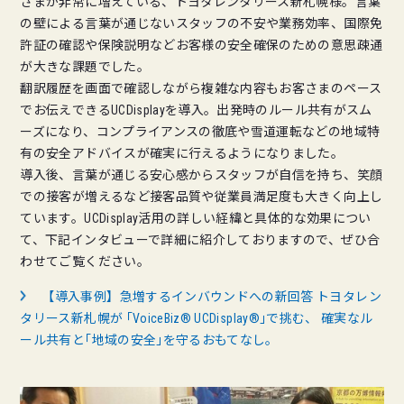
さまが非常に増えている、トヨタレンタリース新札幌様。言葉
の壁による言葉が通じないスタッフの不安や業務効率、国際免
許証の確認や保険説明などお客様の安全確保のための意思疎通
が大きな課題でした。
翻訳履歴を画面で確認しながら複雑な内容もお客さまのペース
でお伝えできるUCDisplayを導入。出発時のルール共有がスム
ーズになり、コンプライアンスの徹底や雪道運転などの地域特
有の安全アドバイスが確実に行えるようになりました。
導入後、言葉が通じる安心感からスタッフが自信を持ち、笑顔
での接客が増えるなど接客品質や従業員満足度も大きく向上し
ています。UCDisplay活用の詳しい経緯と具体的な効果につい
て、下記インタビューで詳細に紹介しておりますので、ぜひ合
わせてご覧ください。
【導入事例】急増するインバウンドへの新回答 トヨタレン
タリース新札幌が ｢VoiceBiz® UCDisplay®｣で挑む、 確実なル
ール共有と｢地域の安全｣を守るおもてなし。