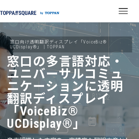
窓口向け透明翻訳ディスプレイ「VoiceBiz®
UCDisplay®」｜TOPPAN
窓口の多言語対応・
ユニバーサルコミュ
ニケーションに
透明
翻訳ディスプレイ
「VoiceBiz®
UCDisplay®」