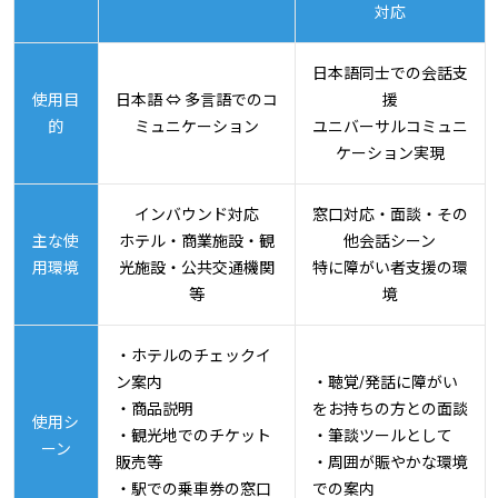
対応
日本語同士での会話支
使用目
日本語 ⇔ 多言語でのコ
援
的
ミュニケーション
ユニバーサルコミュニ
ケーション実現
インバウンド対応
窓口対応・面談・その
主な使
ホテル・商業施設・観
他会話シーン
用環境
光施設・公共交通機関
特に障がい者支援の環
等
境
・ホテルのチェックイ
ン案内
・聴覚/発話に障がい
・商品説明
をお持ちの方との面談
使用シ
・観光地でのチケット
・筆談ツールとして
ーン
販売等
・周囲が賑やかな環境
・駅での乗車券の窓口
での案内