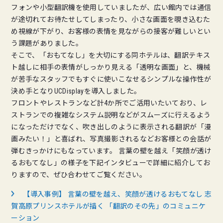
フォンや小型翻訳機を使用していましたが、広い館内では通信
が途切れてお待たせしてしまったり、小さな画面を覗き込むた
め視線が下がり、お客様の表情を見ながらの接客が難しいとい
う課題がありました。
そこで、「おもてなし」を大切にする同ホテルは、翻訳テキス
ト越しに相手の表情がしっかり見える「透明な画面」と、機械
が苦手なスタッフでもすぐに使いこなせるシンプルな操作性が
決め手となりUCDisplayを導入しました。
フロントやレストランなど計4か所でご活用いたいており、レ
ストランでの複雑なシステム説明などがスムーズに行えるよう
になっただけでなく、吹き出しのように表示される翻訳が「漫
画みたい！」と喜ばれ、写真撮影されるなどお客様との会話が
弾むきっかけにもなっています。 言葉の壁を越え「笑顔が透け
るおもてなし」の様子を下記インタビューで詳細に紹介してお
りますので、ぜひ合わせてご覧ください。
【導入事例】 言葉の壁を越え、笑顔が透けるおもてなし 志
賀高原プリンスホテルが描く 「翻訳のその先」のコミュニケ
ーション