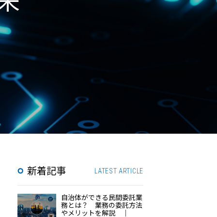
来
新着記事
LATEST ARTICLE
自治体ができる民間委託業
務とは？ 業務の委託方法
やメリットを解説 ｜