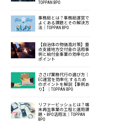
TOPPAN BPO
事務局とは？事務局運営で
よくある課題とその解決方
法｜TOPPAN BPO
【自治体の物価高対策】重
点支援地方交付金の活用事
例と給付金事業の効率化の
ポイント
ささげ業務代行の選び方｜
EC運営を効率化 するため
のポイントを解説【事例あ
り】｜TOPPAN BPO
リファービッシュとは？端
末再生事業の工程と運用課
題・BPO活用法｜TOPPAN
BPO