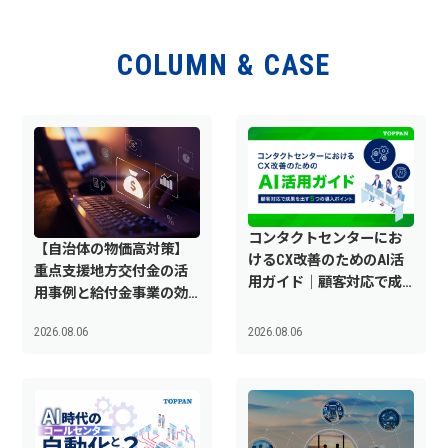
COLUMN & CASE
コンタクトセンターにお
【自治体の物価高対策】
けるCX改善のためのAI活
重点支援地方交付金の活
用ガイド｜顧客対応で成
用事例と給付金事業の効
果を出す5つの導入ポイン
率化のポイント
ト
2026.08.06
2026.08.06