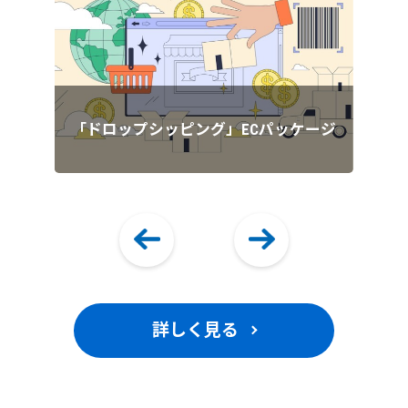
配
書
「ドロップシッピング」ECパッケージ
エ
詳しく見る