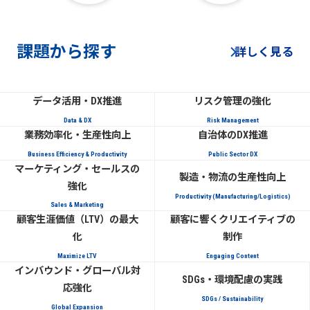
課題から探す
詳しく見る
データ活用・DX推進
リスク管理の強化
Data & DX
Risk Management
業務効率化・生産性向上
自治体のDX推進
Business Efficiency & Productivity
Public Sector DX
マーケティング・セールスの
製造・物流の生産性向上
強化
Productivity (Manufacturing/Logistics)
Sales & Marketing
顧客生涯価値（LTV）の最大
顧客に響くクリエイティブの
化
制作
Maximize LTV
Engaging Content
インバウンド・グローバル対
SDGs・環境配慮の実践
応強化
SDGs / Sustainability
Global Expansion